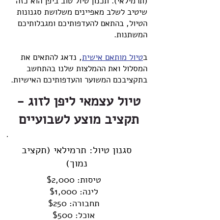
(תרמילאי). תכנון טיול טוב ביפן הוא כזה
שיטיב לשלב מאפיינים משלושת סגנונות
הטיול, בהתאם להעדפותיכם ומגבלותיכם
המשתנות.
ב
טיול מותאם אישית
, נדאג להתאים את
המסלול ואת ההמלצות שלנו בהתחשב
בתקציבכם המשוער והעדפותיכם האישיות.
טיול עצמאי ליפן לזוג -
תקציב מוצע לשבועיים
סגנון טיול: תרמילאי (תקציב
נמוך)
טיסות: $2,000
לינה: $1,000
תחבורה: $250
אוכל: $500