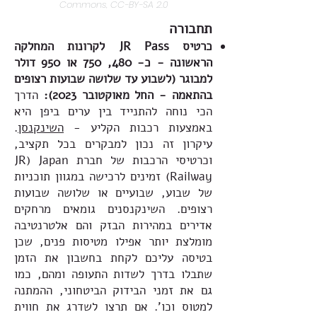
Commons, CC-BY-SA 2.0
תחבורה
כרטיס JR Pass לקרונות המחלקה
הראשונה - כ- 480, 750 או 950 דולר
למבוגר (לשבוע עד שלושה שבועות רצופים
בהתאמה - החל מאוקטובר 2023):
הדרך
הכי נוחה להתנייד בין ערים ביפן היא
באמצעות רכבות הקליע -
השינקנסן
.
עיקרון זה נכון למבקרים בכל תקציב,
וכרטיסי הרכבות של חברת JR) Japan
Railway) זמינים לרכישה במגוון תוכניות
של שבוע, שבועיים או שלושה שבועות
רצופים. השינקנסנים גומאים מרחקים
אדירים במהירות הבזק והם אלטרנטיבה
מומלצת יותר אפילו מטיסות פנים, שכן
בטיסה עליכם לקחת בחשבון את הזמן
שתבלו בדרך לשדות התעופה ומהם, כמו
גם את זמני הבידוק הביטחוני, ההמתנה
למטוס וכו'. אם תרצו לשדרג את חווית