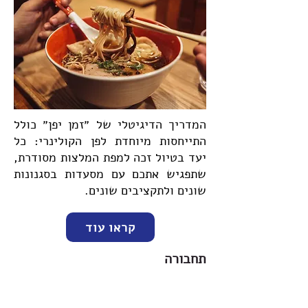
המדריך הדיגיטלי של ״זמן יפן״ כולל
התייחסות מיוחדת לפן הקולינרי: כל
יעד בטיול זכה למפת המלצות מסודרת,
שתפגיש אתכם עם מסעדות בסגנונות
שונים ולתקציבים שונים.
קראו עוד
תחבורה
כרטיסי רכבות שינקנסן בין-עירוניות -
כ-100-120 דולר לנסיעה ממוצעת:
בעבר,
היה מאוד כלכלי לרכוש את כרטיס ה-JR