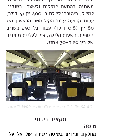
משתנה בהתאם למיקום ולשעה. בטוקיו,
למשל, תצטרכו לשלם כ-400 יין (4 דולר)
עלות קבועה עבור הקילומטר הראשון ואז
80 יין (0.8 דולר) עבור כל 250 מטרים
נוספים. בשעות הלילה, צפו לעליית מחירים
של בין 20 ל-30 אחוז.
credit: Wikimedia Commons, CC-BY-SA 4.0
תקציב בינוני
טיסה
מחלקת תיירים בטיסה ישירה של אל על