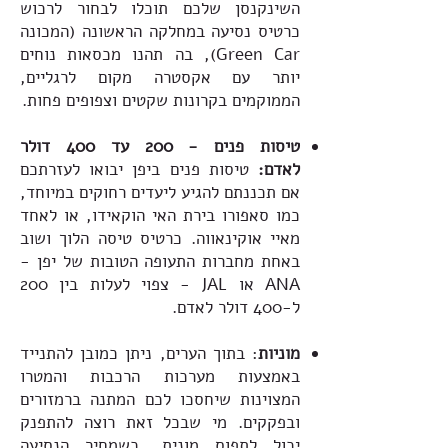
השינקנסן שלכם תוכלו לבחור לרכוש
כרטיס נסיעה במחלקה הראשונה (המכונה
Green Car), בה תהנו מכסאות נוחים
יותר עם אקסטרה מקום לרגליים,
הממוקמים בקרונות שקטים וצפופים פחות.
טיסות פנים - 200 עד 400 דולר
לאדם:
טיסות פנים ביפן יבואו לעזרתכם
אם תכננתם להגיע ליעדים רחוקים במיוחד,
כמו סאפורו בירת האי הוקאידו, או לאחד
מאיי אוקינאווה. כרטיס טיסה הלוך ושוב
באחת מחברות התעופה הטובות של יפן -
ANA או JAL - צפוי לעלות בין 200
ל-400 דולר לאדם.
מוניות
: בתוך הערים, ניתן כמובן להתנייד
באמצעות מערכות הרכבות והמטרו
המצוינות שיחסכו לכם המתנה ברמזורים
ובפקקים. מי שבכל זאת רוצה להתפנק
יכול לתפוס מונית, כשמחיר הנסיעה