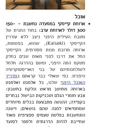
אוכל
ארוחת קייסקי במסעדה נחשבת - 150-
300 דולר לארוחת ערב:
בחוד החנית של
מטבח העילית היפני ניצב ללא עוררין
הקייסקי (Kaiseki), שהוא, בפשטות,
ארוחה מרובת מנות מסורתית. הקייסקי
החל את דרכו לפני מאות שנים כחלק
מטקס התה היפני, ומשם בהדרגה חלחל
לשולחנותיהם של בני האריסטוקרטיה
היפנית. כפי שאולי כבר קראתם ב
מדריך
האוכל היפני
שלנו,
כל אלמנט ואלמנט
בארוחה מחושב מראש ונלקח בחשבון:
צבע חומרי הגלם וטכניקות הבישול נבחרים
בקפידה; ההגשה מתבצעת בכלים מיוחדים
שמחמיאים למנה שהם נושאים; וישנה
התחשבות בפלטת טעמים ספציפית מאוד
שחייבת להיות הדרגתית ולספר לסועד