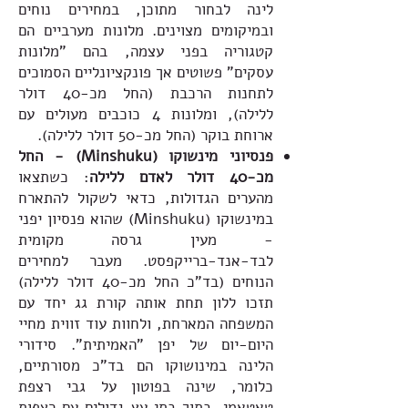
לינה לבחור מתוכן, במחירים נוחים
ובמיקומים מצוינים. מלונות מערביים הם
קטגוריה בפני עצמה, בהם "מלונות
עסקים" פשוטים אך פונקציונליים הסמוכים
לתחנות הרכבת (החל מכ-40 דולר
ללילה), ומלונות 4 כוכבים מעולים עם
ארוחת בוקר (החל מכ-50 דולר ללילה).
פנסיוני מינשוקו (Minshuku) - החל
מכ-40 דולר לאדם ללילה
: כשתצאו
מהערים הגדולות, כדאי לשקול להתארח
במינשוקו (Minshuku) שהוא פנסיון יפני
- מעין גרסה מקומית
לבד-אנד-ברייקפסט. מעבר למחירים
הנוחים (בד"כ החל מכ-40 דולר ללילה)
תזכו ללון תחת אותה קורת גג יחד עם
המשפחה המארחת, ולחוות עוד זווית מחיי
היום-יום של יפן "האמיתית". סידורי
הלינה במינושוקו הם בד"כ מסורתיים,
כלומר, שינה בפוטון על גבי רצפת
טאטאמי, בתוך בתי עץ גדולים עם רצפות