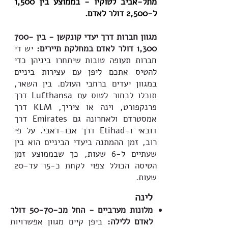
מתל-אביב לטוקיו - בממוצע בין 1,500
ל-2,500 דולר לאדם.
מגוון חברות דרך יעדי קונקשן - בין 700-
1,300 דולר לאדם במחלקת תיירים:
יש די
חברות תעופה טובות שיתחרו ביניהן כדי
להטיס אתכם ליפן עם עצירות ביניים
במגוון יעדים ברחבי העולם. בין השאר,
תוכלו לבחור לטוס עם Lufthansa דרך
פרנקפורט, וינה או ציריך, KLM
דרך
אמסטרדם ולאחרונה גם Emirates דרך
דובאי ו-Etihad דרך אבו-דאבי. על פי
רוב, זמן ההמתנה ביעדי הביניים הוא בין
שעתיים ל-6 שעות, כך שבממוצע זמן
הטיסה הכולל צפוי לקחת כ-15 עד-20
שעות.
לינה
מלונות מערביים - החל מכ-50-70 דולר
לאדם ללילה:
ביפן קיים מגוון אפשרויות