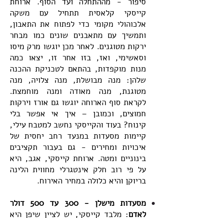
סיפור - מההתחלה ועד הסוף. ארוחת
קייסקי קלאסית תתחיל עם משקה
אלכוהולי מקומי כדי לפתוח את התאבון,
ותמשיך עם מתאבנים שונים כמו מבחר
ירקות מטוגנים. לאחר מכן יוגשו מרק מיסו
וסאשימי, ואז, בזו אחר זו, יצאו כמה
מנות מוקפדות, בהתאם לטכניקת ההכנה
שלהן: מנה מבושלת, מנה צלויה, מנה
מטוגנת, מנה מאודה ומנה מוחמצת.
לקראת סוף הארוחה יוגשו גם אורז וירקות
חמוצים, וכמובן – איך אי אפשר בלי
קינוח?
בעוד והקייסקי נחשב למטבח עילי,
קיימות מסעדות במנעד רחב יחסית של
איכויות ומחירים - גם בעבור תקציבים
בינוניים ומטה. ארוחת קייסקי, אגב, היא
על פי רוב חלק אינטגרלי מחווית הלינה
בריוקן והיא כלולה במחיר האירוח.
מסעדות מישלן - 300 עד 500 דולר
לאדם
: מלבד קייסקי, יש לציין שיפן היא