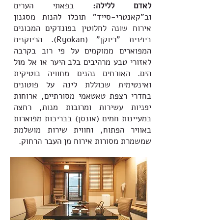
לאדם ללילה:
בפאתי הערים
וב"קאנטרי-סייד" תוכלו להנות מסגנון
אירוח שונה לחלוטין בפונדקים המכונים
ביפנית "ריוקן" (Ryokan). הריוקנים
המפוארים ממוקמים על פי רוב בקרבה
לאזורי טבע מרהיבים בלב היער או אל מול
הים. האורחים נהנים מחוויה בוטיקית
ואינטימית שכוללת לינה על פוטונים
בחדרי רצפת טאטאמי מסורתיים, ארוחות
יפניות עשירות ומרובות מנות, רחצה
במעיינות חמים (אונסן) בבריכות מפוארות
באוויר הפתוח, וחווית שירות מושלמת
שמשמרת מסורות אירוח מן העבר הרחוק.