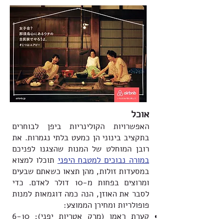
אוכל
האפשרויות הקולינריות ביפן לבוחרים
בתקציב בינוני הן כמעט בלתי נגמרות. את
רובן המוחלט של המנות שהצגנו לפניכם
ב
מורה נבוכים למטבח היפני
תוכלו למצוא
במסעדות זולות, מהן תצאו כשאתם שבעים
ומרוצים בפחות מ-10 דולר לאדם. כדי
לסבר את האוזן, הנה כמה דוגמאות למנות
פופולריות ומחירן הממוצע:
קערת ראמן (מרק אטריות יפני): 6-10