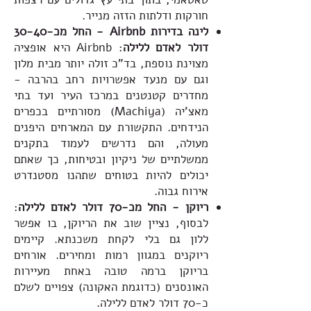
חורקות ודלתות הזזה מנייר.
לינה בדירות Airbnb - החל מכ-30-40
דולר לאדם ללילה
: Airbnb היא אופציה
מצוינת נוספת, בד"כ זולה יותר מבית מלון
וגם עם מנעד אפשרויות רחב בהרבה -
מחדרים קטנטנים במרכז העיר ועד בתי
מאצ'יה (Machiya) מסורתיים בכפרים
הנידחים. התקשורת עם המארחים היפנים
מעולה, והם נדרשים לעמוד בתקנים
ממשלתיים של ניקיון ובטיחות, כך שאתם
יכולים להיות בטוחים שתהנו מסטנדרט
אירוח גבוה.
ריוקן - החל מכ-70 דולר לאדם ללילה
:
לבסוף, נציין שוב את הריוקן, בו אפשר
ללון גם בלי לקחת משכנתא. קיימים
ריוקנים במגוון רמות ומחירים. אורחים
בריוקן ברמה טובה באחת מעיירות
האונסנים (כדוגמת האקונה) צפויים לשלם
כ-70 דולר לאדם ללילה.