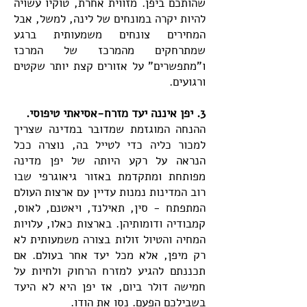
שהותכם ביפן. מזווית אחרת, טוקיו עשויה
להיות יקרה במונחים של לינה, למשל, אבל
המחירים צונחים משמעותית ברגע
שמתרחקים מהמרכז של המרכז
ו"מתפשרים" על אזורים קצת יותר שקטים
ורגועים.
3. יפן איננה יעד מזרח-אסיאתי טיפוסי.
ההנחה המוגזמת שמדובר במדינה שצריך
למכור כליה כדי לטייל בה, נוצרה ככל
הנראה על רקע היותה של יפן מדינה
מפותחת ומתקדמת באזור גיאוגרפי שבו
רוב המדינות נמנות עדיין עם ארצות העולם
המתפתח - סין, תאילנד, ויאטנם, לאוס,
קמבודיה ודומותיהן. בארצות כאלו, עלויות
המחיה והטיול זולות בצורה משמעותית לא
רק מיפן, אלא מכל יעד אחר בעולם. אם
תכננתם להגיע למזרח הרחוק ולחיות על
חמישה דולר ביום, אז יפן היא לא היעד
בשבילכם הפעם. נסו את הודו.