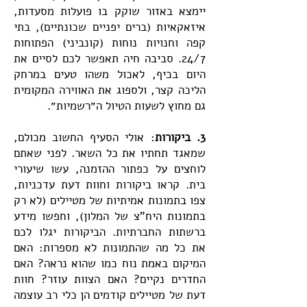
יימצא באזור שוקק בו פועלות מסעדות,
איזאקאיות (ברים יפניים שכונתיים), בתי
קפה וחנויות נוחות (קונביני) הפתוחות
24/7. סביבה חיה תאפשר לכם לסיים את
היום בכיף, לאכול משהו טעים במרחק
הליכה קצר, ולספוג את האווירה המקומית
גם מחוץ לשעות הטיול ה״רשמיות״.
3. ביקורות
: אולי הסעיף החשוב מכולם,
שמאגד תחתיו את כל השאר. לפני שאתם
לוחצים על כפתור ההזמנה, עשו שיעורי
בית. קראו ביקורות וחוות דעת עדכניות,
צפו בתמונות אמיתיות של מטיילים (לא רק
בתמונות היח"צ של המלון), וחפשו מידע
ברשתות החברתיות. הביקורות יגלו לכם
את כל מה שהתמונות לא מספרות: האם
המיקום באמת נוח כמו שהוא נראה? האם
החדרים נקיים? האם הצוות עוזר? חוות
דעת של מטיילים קודמים הן כלי רב עוצמה