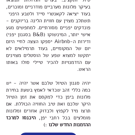
בעיקר מלונות מערביים מודרניים ומוכרים,
בעוד יציאה לקאנטרי סייד ולטבע היפני
תשתלב מצוין עם חווית הלינה בריוקנים -
פונדקים יפניים מסורתיים.
למחפשים מגע
אישי יותר, המינשוקו (B&B בסגנון יפני)
ודירות ה-Airbnb יספקו הצצה לחיי היום
יום של המקומיים, בעוד תרמילאים לא
יתקשו למצוא שפע של הוסטלים מצוינים
עם הזדמנויות להכיר טיילי סולו באותו
הראש.
יהיה סגנון הטיול שלכם אשר יהיה - יש
כמה כללי זהב שכדאי לאמץ בשעת בחירת
מלונות ביפן כדי למקסם את זמן הטיול
היקר שלכם ואת טיב החוויה הכוללת. אם
תרצו מיד לקפוץ ולבדוק אזורים ומלונות
מומלצים בכל רחבי יפן,
היכנסו למרכז
ההזמנות החדש שלנו
:)