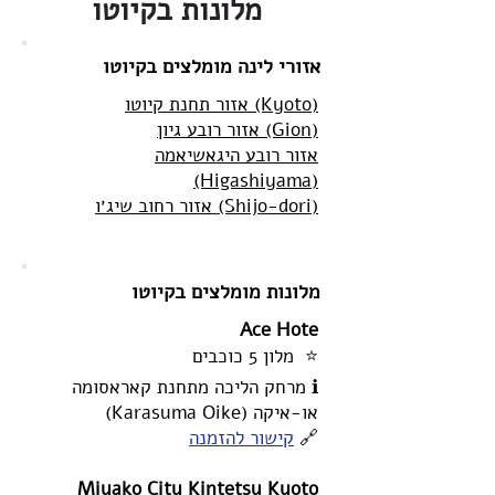
מלונות בקיוטו
אזורי לינה מומלצים בקיוטו
אזור תחנת קיוטו (Kyoto)
אזור רובע גיון (Gion)
אזור רובע היגאשיאמה
(Higashiyama)
אזור רחוב שיג׳ו (Shijo-dori)
מלונות מומלצים בקיוטו
Ace Hote
⭐ מלון 5 כוכבים
ℹ️ מרחק הליכה מתחנת קאראסומה
או-איקה (Karasuma Oike)
🔗
קישור להזמנה
Miyako City Kintetsu Kyoto