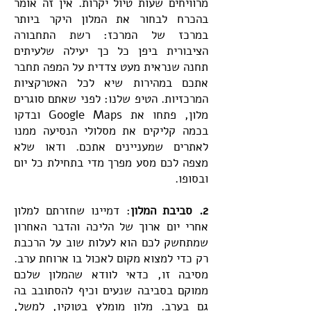
מרוויחים שעות טיול יקרות. אין זה אומר
בהכרח לבחור את המלון היקר ביותר
במרכז של המרכז: רשת התחבורה
הציבורית ביפן כל כך יעילה שלעיתים
תחנה שנראית מעט צדדית על המפה תחבר
אתכם במהירות שיא לכל האטרקציות
המרכזיות. הטיפ שלנו: לפני שאתם סוגרים
מלון, פתחו את Google Maps ובדקו
בכמה קליקים את מסלולי הנסיעה ממנו
לאתרים שמעניינים אתכם. ודאו שלא
מצפה לכם מסע מפרך מדי בתחילת כל יום
ובסופו.
2. סביבת המלון
: דמיינו שחזרתם למלון
אחרי יום ארוך של הליכה והדבר האחרון
שמתחשק לכם הוא לעלות שוב על הרכבת
רק כדי למצוא מקום לאכול בו ארוחת ערב.
מסיבה זו, כדאי לוודא שהמלון שלכם
ממוקם בסביבה שנעים וכיף להסתובב בה
גם בערב. מלון מומלץ בטוקיו, למשל,