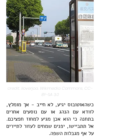
credit: iloverjoa, Wikimedia Commons, CC-
BY-SA 3.0
כשהאוטובוס יגיע, לא חייב - אך מומלץ,
לוודא עם הנהג או עם נוסעים אחרים
בתחנה כי הוא אכן מגיע למחוז חפציכם.
אל תתביישו, יפנים שמחים לעזור לתיירים
על אף מגבלות השפה.