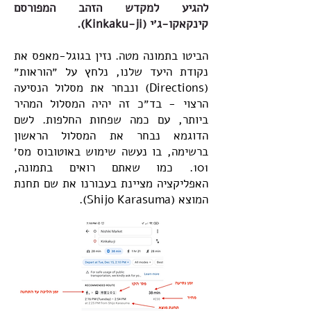
להגיע למקדש הזהב המפורסם
קינקאקו-ג׳י (Kinkaku-ji).
הביטו בתמונה מטה. נזין בגוגל-מאפס את
נקודת היעד שלנו, נלחץ על ״הוראות״
(Directions) ונבחר את מסלול הנסיעה
הרצוי - בד״כ זה יהיה המסלול המהיר
ביותר, עם כמה שפחות החלפות. לשם
הדוגמא נבחר את המסלול הראשון
ברשימה, בו נעשה שימוש באוטובוס מס׳
101. כמו שאתם רואים בתמונה,
האפליקציה מציינת בעבורנו את שם תחנת
המוצא (Shijo Karasuma).