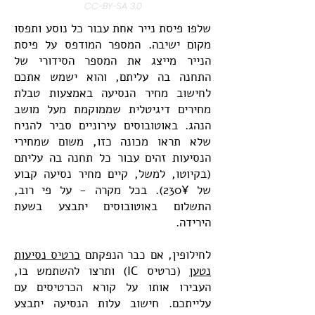
CC-BY-SA 3.0
שלפו פיסת נייר אחת עבור כל נוסע ותפסו
מקום ישיבה. המספר המודפס על פיסת
הנייר מייצג את המספר הסידורי של
התחנה בה עליתם, והוא ישמש אתכם
לחישוב מחיר הנסיעה באמצעות טבלת
מחירים דיגיטלית שממוקמת מעל מושב
הנהג. באוטובוסים עירוניים סביר להניח
שלא תראו מכונה כזו, משום שמחירי
הנסיעות זהים עבור כל תחנה בה עליתם
(בקיוטו, למשל, קיים מחיר נסיעה קבוע
של 230¥). בכל מקרה - על פי רוב,
התשלום באוטובוסים יתבצע בשעת
הירידה.
לחילופין, אם כבר הנפקתם
כרטיס נסיעות
נטען
(כרטיס IC) ותרצו להשתמש בו,
העבירו אותו על קורא הכרטיסים עם
עלייתכם. חישוב עלות הנסיעה יתבצע