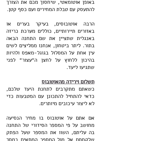
באופן אוטומאטי, שיחסוך מכם את הצורך
להתעסק עם טבלת המחירים ועם כסף קטן.
הרבה אוטובוסים, בעיקר בערים או
באזורים תיירותיים, כוללים מערכת כריזה
באנגלית שתציין את שם התחנה הבאה
בתור. ליתר ביטחון, אנחנו ממליצים לשים
עין אחת על המסלול בגוגל-מאפס ולהיות
בהיכון ללחוץ על לחצן ה״עצור״ לפני
שתגיעו ליעד.
תשלום וירידה מהאוטובוס
כשאתם מתקרבים לתחנת היעד שלכם,
כדאי להתחיל להתכונן עם המטבעות כדי
לא ליצור עיכובים מיותרים.
אם אתם על אוטובוס בו מחיר הנסיעה
מחושב על פי המספר הסידורי של התחנה
בה עליתם, השוו את המספר שעל הפתק
שלקחתם אל מול המספר המתאים במסך