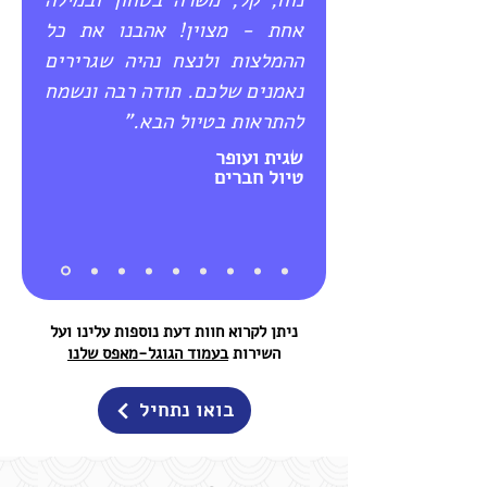
נוח, קל, משרה בטחון ובמילה
אחת - מצוין! אהבנו את כל
ההמלצות ולנצח נהיה שגרירים
נאמנים שלכם. תודה רבה ונשמח
להתראות בטיול הבא."
שגית ועופר
טיול חברים
ניתן לקרוא חוות דעת נוספות עלינו ועל
השירות
בעמוד הגוגל-מאפס שלנו
בואו נתחיל