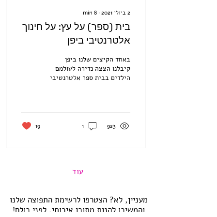
2 ביולי 2021
∙
8
min
בית (ספר) על עץ: על חינוך
אלטרנטיבי ביפן
באחד הקיצים שלנו ביפן
קיבלנו הצצה נדירה לעולמם
הילדים בבית ספר אלטרנטיבי
ומיוחד במינו, אי שם בלב
היער במחוז קאגושימה הפראי
שבדרום הרחוק....
19
1
923
עוד
מעניין, לא? הצטרפו לרשימת התפוצה שלנו
והמשיכו להנות מתוכן איכותי, לפני כולם!