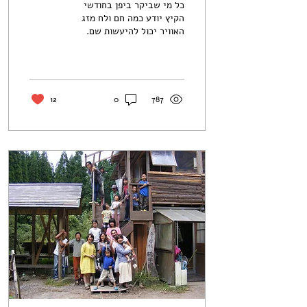
כל מי שביקר ביפן בחודשי
הקיץ יודע כמה חם ולח מזג
האוויר יכול להיעשות שם.
מחוזות מסוימים - במיוחד אלו
המשופעים בהרים, שם אין
לאוויר הלוהט...
12
0
787