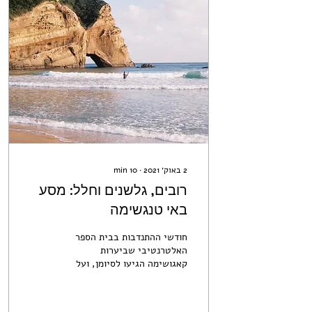
2 באוק׳ 2021
∙
10
min
רובים, גלשנים וחלל: מסע
באי טנגשימה
חודשי ההתנדבות בבית הספר
האלטרנטיבי שביערות
קאגושימה הגיעו לסיומן, ועל
הפרק עמדה הרפתקה מסוג אחר
לגמרי - ביקור בטנגשימה
(Tanegashima):...