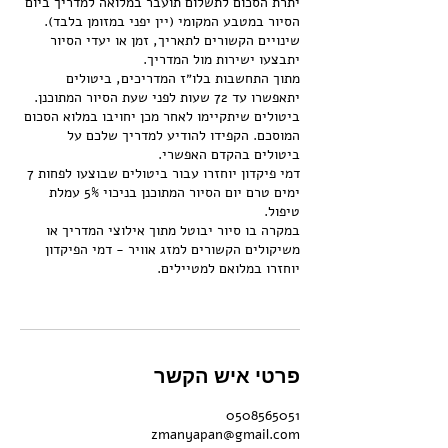
יתרת הסכום לתשלום תועבר במלואה למדריך ביום
שינויים הקשורים לתאריך, זמן או יעדי הסיור
מתוך התחשבות בלו״ז המדריכים, ביטולים
יתאפשרו עד 72 שעות לפני שעת הסיור המתוכנן.
ביטולים שיתקיימו לאחר מכן יחויבו במלוא הסכום
המוסכם. הקפידו להודיע למדריך שלכם על
דמי פיקדון יוחזרו עבור ביטולים שבוצעו לפחות 7
ימים טרם יום הסיור המתוכנן בניכוי 5% עמלת
במקרה בו סיור יבוטל מתוך אילוצי המדריך או
משיקולים הקשורים למזג אוויר - דמי הפיקדון
פרטי איש הקשר
0508565051
zmanyapan@gmail.com