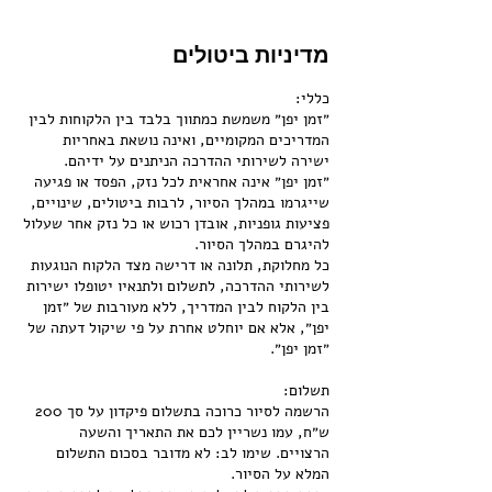
מדיניות ביטולים
״זמן יפן״ משמשת כמתווך בלבד בין הלקוחות לבין
המדריכים המקומיים, ואינה נושאת באחריות
״זמן יפן״ אינה אחראית לכל נזק, הפסד או פגיעה
שייגרמו במהלך הסיור, לרבות ביטולים, שינויים,
פציעות גופניות, אובדן רכוש או כל נזק אחר שעלול
כל מחלוקת, תלונה או דרישה מצד הלקוח הנוגעות
לשירותי ההדרכה, לתשלום ולתנאיו יטופלו ישירות
בין הלקוח לבין המדריך, ללא מעורבות של ״זמן
יפן״, אלא אם יוחלט אחרת על פי שיקול דעתה של
הרשמה לסיור כרוכה בתשלום פיקדון על סך 200
ש״ח, עמו נשריין לכם את התאריך והשעה
הרצויים. שימו לב: לא מדובר בסכום התשלום