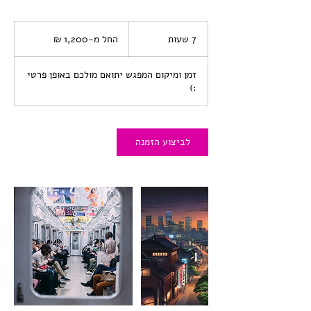
החל
מ-1,200
7 שעות
7
החל מ-‏1,200 ‏₪
שקלים
חדשים
ש
ע
זמן ומיקום המפגש יתואם מולכם באופן פרטי
ו
:)
ת
לביצוע הזמנה